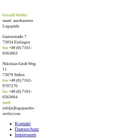
Gerald Weiler
staatl. anerkannter
Logopäde
Gartenstraße 7
73054 Eislingen
fon
+49 (0) 7161-
6563663
Nikolaus-Groß-Weg
11
73079 Süßen
fon
+49 (0) 7162-
9707270
fax
+49 (0) 7161-
6563664
mail
info[at]logopaedie-
weiler.com
Kontakt
Datenschutz
Impressum